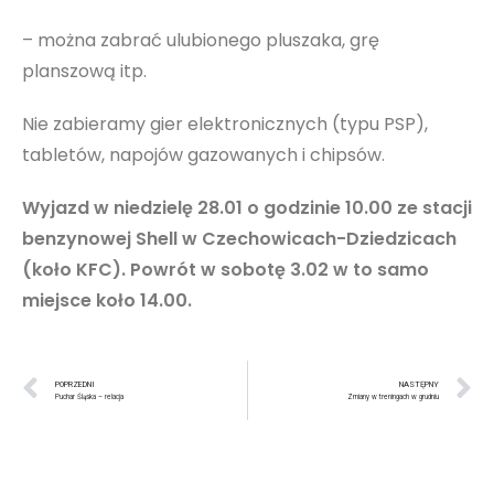
– można zabrać ulubionego pluszaka, grę
planszową itp.
Nie zabieramy gier elektronicznych (typu PSP),
tabletów, napojów gazowanych i chipsów.
Wyjazd w niedzielę 28.01 o godzinie 10.00 ze stacji
benzynowej Shell w Czechowicach-Dziedzicach
(koło KFC). Powrót w sobotę 3.02 w to samo
miejsce koło 14.00.
POPRZEDNI
NASTĘPNY
Puchar Śląska – relacja
Zmiany w treningach w grudniu