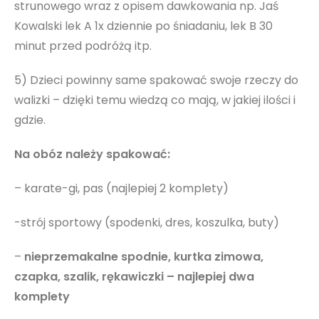
strunowego wraz z opisem dawkowania np. Jaś
Kowalski lek A 1x dziennie po śniadaniu, lek B 30
minut przed podróżą itp.
5) Dzieci powinny same spakować swoje rzeczy do
walizki – dzięki temu wiedzą co mają, w jakiej ilości i
gdzie.
Na obóz należy spakować:
– karate-gi, pas (najlepiej 2 komplety)
-strój sportowy (spodenki, dres, koszulka, buty)
–
nieprzemakalne spodnie, kurtka zimowa,
czapka, szalik, rękawiczki – najlepiej dwa
komplety