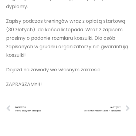
dyplomy.
Zapisy podczas treningów wraz z opłatą startową
(30 złotych) do końca listopada. Wraz z zapisem
prosimy o podanie rozmiaru koszulki. Dla osób
zapisanych w grudniu organizatorzy nie gwarantują
koszulki!
Dojazd na zawody we własnym zakresie.
ZAPRASZAMY!!!
POPRZEDNI
NASTĘPNY
Treningi zaczynamy od listopada!
23.03 Bytom Miastem Karate – zaproszenie